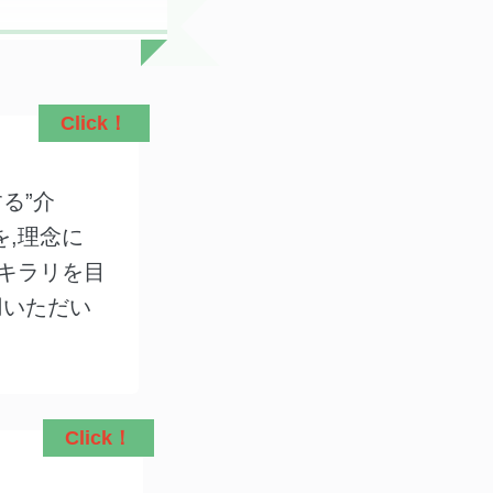
Click！
る”介
を,理念に
ンキラリを目
用いただい
Click！