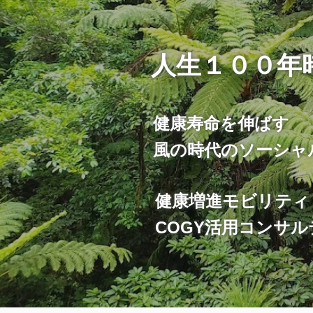
人生１００年
健康寿命を伸ばす
風の時代のソーシャ
健康増進モビリティ
COGY活用コンサ