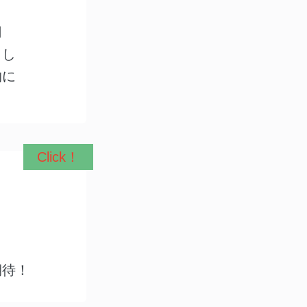
用
出し
物に
Click！
ト
期待！