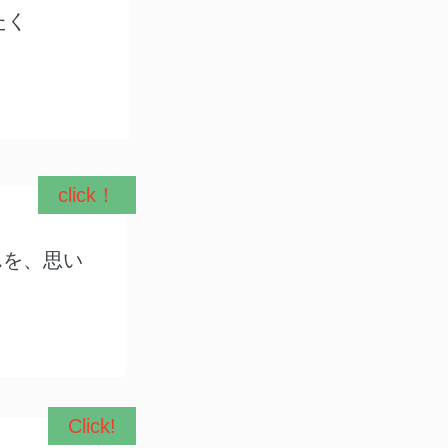
たく
click！
んを、思い
Click!