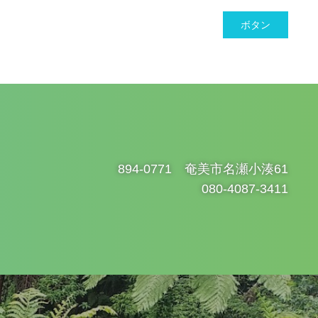
ボタン
ス
894-0771 奄美市名瀬小湊61
080-4087-3411