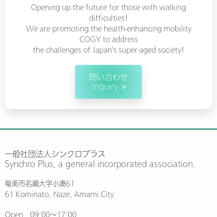
Opening up the future for those with walking
difficulties!
We are promoting the health-enhancing mobility
COGY to address
the challenges of Japan's super-aged society!
問い合わせ
Inquiry
一般社団法人シンクロプラス
Synchro Plus, a general incorporated association.
奄美市名瀬大字小湊61
61 Kominato, Naze, Amami City
Open 09:00〜17:00