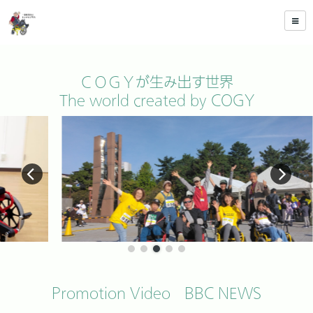
ＣＯＧＹが生み出す世界
The world created by COGY
Promotion Video BBC NEWS