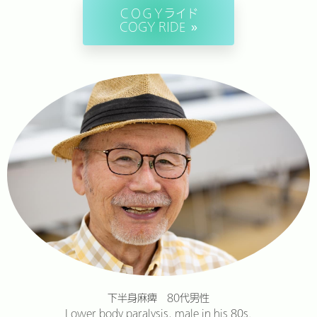
ＣＯＧＹライド
COGY RIDE
下半身麻痺 80代男性
Lower body paralysis, male in his 80s.